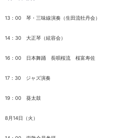
13：00 琴・三味線演奏（生田流牡丹会）
14：30 大正琴（絃容会）
16：00 日本舞踊 長唄桜流 桜富寿佐
17：30 ジャズ演奏
19：00 葵太鼓
8月14日（火）