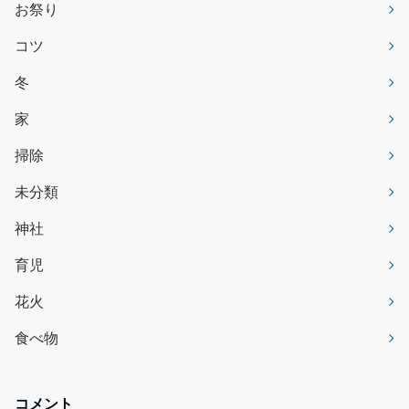
お祭り
コツ
冬
家
掃除
未分類
神社
育児
花火
食べ物
コメント