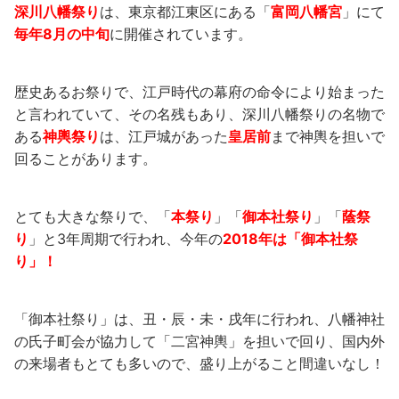
深川八幡祭り
は、東京都江東区にある「
富岡八幡宮
」にて
毎年8月の中旬
に開催されています。
歴史あるお祭りで、江戸時代の幕府の命令により始まった
と言われていて、その名残もあり、深川八幡祭りの名物で
ある
神輿祭り
は、江戸城があった
皇居前
まで神輿を担いで
回ることがあります。
とても大きな祭りで、「
本祭り
」「
御本社祭り
」「
蔭祭
り
」と3年周期で行われ、今年の
2018年は「御本社祭
り」！
「御本社祭り」は、丑・辰・未・戌年に行われ、八幡神社
の氏子町会が協力して「二宮神輿」を担いで回り、国内外
の来場者もとても多いので、盛り上がること間違いなし！