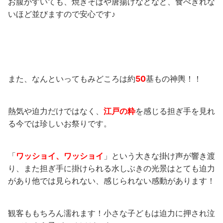
お腹がすいても、焼きそばや唐揚げなどなど、食べきれな
いほど並びますので安心です♪
また、なんといってもみどころは約
50
基もの神輿！！
熱気や迫力だけではなく、
江戸の粋
を感じる担ぎ手を見れ
る今では珍しいお祭りです。
「
ワッショイ、ワッショイ
」という大きな掛け声が響き渡
り、また担ぎ手に掛けられる水しぶきの光景はとても迫力
があり他では見られない、感じられない感動があります！
観客ももちろん濡れます！小さな子どもは迫力に押され泣