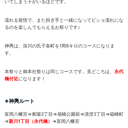
いてしまう子がいるほどです。
濡れる覚悟で、また担ぎ手と一緒になってビショ濡れにな
るのを楽しんでもらえるお祭りです♪
神輿は、深川の氏子各町を1周8キロのコースになりま
す。
本祭りと御本社祭りは同じコースです。見どころは、
永代
橋付近
になります！
※神輿ルート
富岡八幡宮⇒東陽3丁目⇒扇橋公園前⇒清澄3丁目⇒箱崎町
⇒
新川1丁目（永代橋）
⇒富岡八幡宮